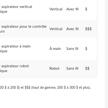
 aspirateur vertical
Vertical
Avec fil
$
ique
 aspirateur pour le contrôle
Vertical
Avec fil
$$$
urs
r aspirateur à main
À main
Sans fil
$
ique
r aspirateur robot
Robot
Sans fil
$$
ique
00 $ à 200 $) et $$$ (haut de gamme, 200 $ à 300 $ et plus).