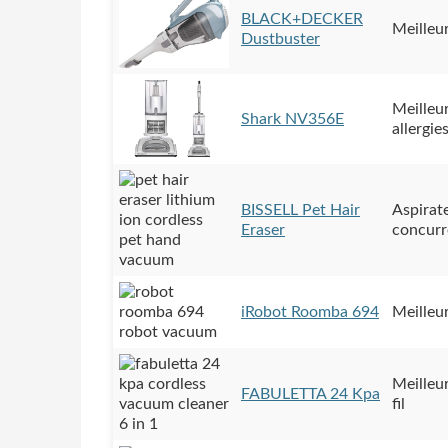
BLACK+DECKER
Meilleu
Dustbuster
Meilleur
Shark NV356E
allergie
BISSELL Pet Hair
Aspirat
Eraser
concurr
iRobot Roomba 694
Meilleu
Meilleur
FABULETTA 24 Kpa
fil