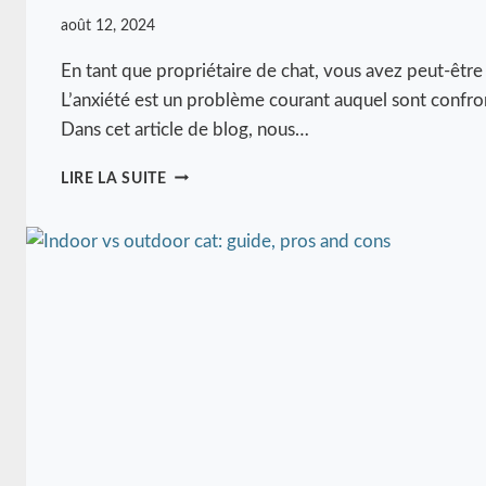
août 12, 2024
En tant que propriétaire de chat, vous avez peut-être
L’anxiété est un problème courant auquel sont confro
Dans cet article de blog, nous…
C
LIRE LA SUITE
O
M
M
E
N
T
C
A
L
M
E
R
U