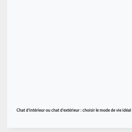
N
C
H
A
T
A
N
X
I
E
U
X
:
V
O
T
R
E
Chat d’intérieur ou chat d’extérieur : choisir le mode de vie idéa
G
U
I
D