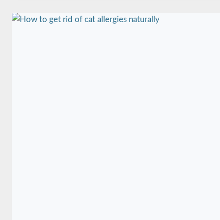
E
C
O
M
P
L
E
T
P
O
U
R
U
N
F
É
L
I
N
P
L