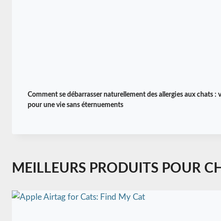
U
S
H
E
U
R
E
U
X
Comment se débarrasser naturellement des allergies aux chats : 
pour une vie sans éternuements
MEILLEURS PRODUITS POUR C